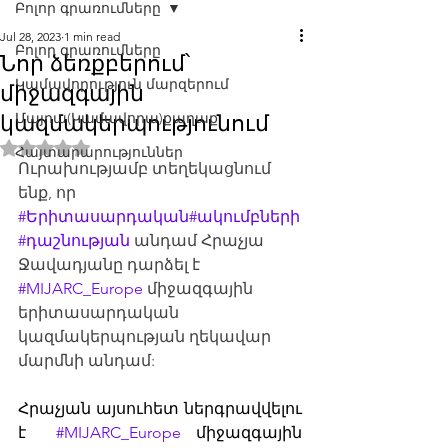
Բոլոր գրառումները
Jul 28, 2023
1 min read
Բոլոր գրառումները
Նոր ձեռքբերում՝
Կամավորություն մարզերում
միջազգային
Մայրա(Կամավորա)քաղաք
կազմակերպությունում
Rated ՈչԹ out of 5 stars.
Հայտարարություններ
Ուրախությամբ տեղեկացնում 
ենք, որ 
#Երիտասարդական
#ակումբների
#դաշնության
 անդամ Հրաչյա 
Ջավադյանը դարձել է 
#MIJARC_Europe
 միջազգային 
երիտասարդական 
կազմակերպության ղեկավար 
մարմնի անդամ:
Հրաչյան այսուհետ ներգրավվելու 
է  
#MIJARC_Europe
 միջազգային 