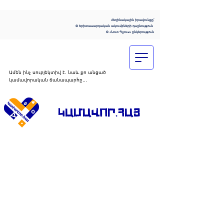
Հեղինակային իրավունքը՝
© Երիտասարդական ակումբների դաշնություն
© «Նուռ Պլյուս» ընկերություն
Ամեն ինչ սուբյեկտիվ է․ նաև քո անցած
կամավորական ճանապարհը․․․
ԿԱՄԱՎՈՐ․ՀԱՅ