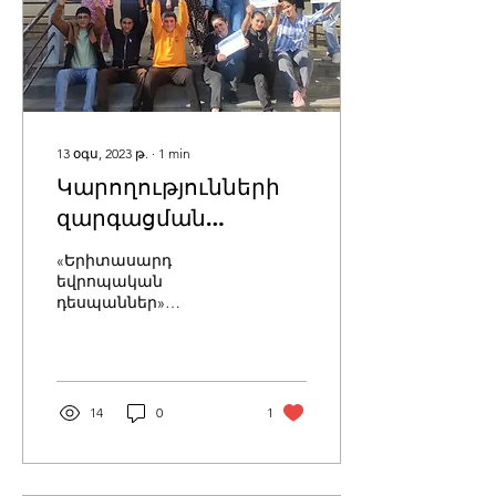
13 օգս, 2023 թ.
∙
1
min
Կարողությունների
զարգացման
ճամբար Գորայքում
«Երիտասարդ
եվրոպական
դեսպաններ»
նախաձեռնության
շրջանակներում
Գորայք համայնքում
կազմակերպվել էր
երկօրյա ճամբար։
14
0
1
Կարողությունների...