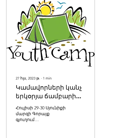
27 հլս, 2023 թ.
∙
1
min
Կամավորների կանչ
երկօրյա ճամբարի
համար
Հուլիսի 29-30 Սյունիքի
մարզի Գորայք
գյուղում
կազմակերպում է
երկօրյա ճամբարի՝
առաջնորդության և