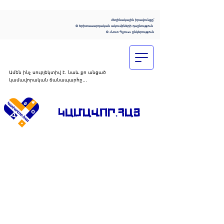
Հեղինակային իրավունքը՝
© Երիտասարդական ակումբների դաշնություն
© «Նուռ Պլյուս» ընկերություն
Ամեն ինչ սուբյեկտիվ է․ նաև քո անցած
կամավորական ճանապարհը․․․
ԿԱՄԱՎՈՐ․ՀԱՅ