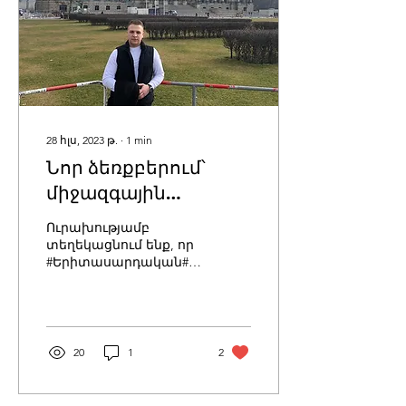
28 հլս, 2023 թ.
∙
1
min
Նոր ձեռքբերում՝
միջազգային
կազմակերպությունում
Ուրախությամբ
տեղեկացնում ենք, որ
#Երիտասարդական#ակումբների#դաշնության
անդամ Հրաչյա
Ջավադյանը դարձել է
#MIJARC_Europe
միջազգային...
20
1
2