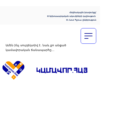
Հեղինակային իրավունքը՝
© Երիտասարդական ակումբների դաշնություն
© «Նուռ Պլյուս» ընկերություն
Ամեն ինչ սուբյեկտիվ է․ նաև քո անցած
կամավորական ճանապարհը․․․
ԿԱՄԱՎՈՐ․ՀԱՅ