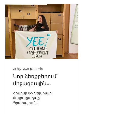
28 հլս, 2023 թ.
∙
1
min
Նոր ձեռքբերում՝
միջազգային
կազմակերպությունում
Հուլիսի 8-9 Չեխիայի
մայրաքաղաք
Պրահայում
անցկացվում էր YEE-
Youth and Environment