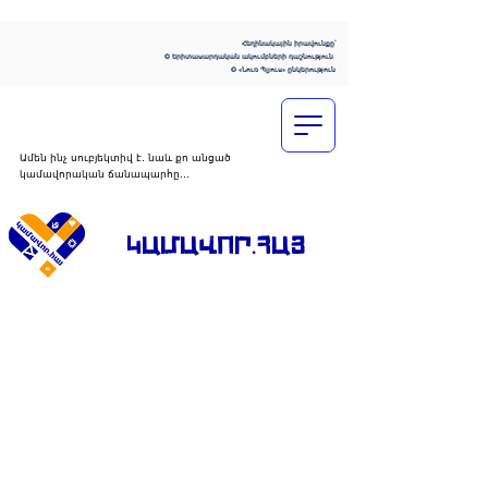
Հեղինակային իրավունքը՝
© Երիտասարդական ակումբների դաշնություն
© «Նուռ Պլյուս» ընկերություն
Ամեն ինչ սուբյեկտիվ է․ նաև քո անցած
կամավորական ճանապարհը․․․
ԿԱՄԱՎՈՐ․ՀԱՅ