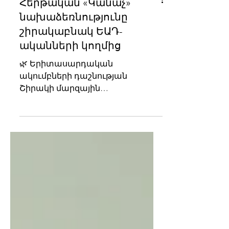
Հերթական «Կանաչ»
նախաձեռնությունը
շիրակաբնակ ԵԱԴ-
ականների կողմից
🌿 Երիտասարդական
ակումբների դաշնության
Շիրակի մարզային
ներկայացուցչության
անդամները Գյումրու
Հաղթանակի զբոսայգում էին։
Երիտասարդների...