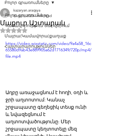
Բոլոր գրառումները
kazaryan.araqsya
Բոլոր գրառումները
Aug 13, 2023
1 min read
Մաքուր Աշտարակ
Կամավորություն մարզերում
Rated ՈչԹ out of 5 stars.
Մայրա(Կամավորա)քաղաք
https://video.wixstatic.com/video/9a4a58_16c
Հայտարարություններ
65580d9ab43e889905a62d1716349/720p/mp4/
file.mp4
Աղբը առաջացնում է հողի, օդի և 
ջրի աղտոտում: Կանաչ 
շրջապատը գեղեցիկ տեսք ունի 
և նվազեցնում է 
աղտոտվածությունը: Մեր 
շրջապատը կեղտոտելը մեզ 