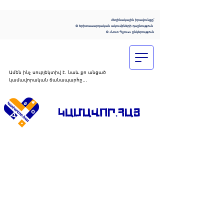
Հեղինակային իրավունքը՝
© Երիտասարդական ակումբների դաշնություն
© «Նուռ Պլյուս» ընկերություն
Ամեն ինչ սուբյեկտիվ է․ նաև քո անցած
կամավորական ճանապարհը․․․
ԿԱՄԱՎՈՐ․ՀԱՅ